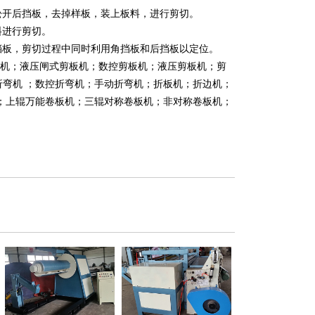
松开后挡板，去掉样板，装上板料，进行剪切。
料进行剪切。
挡板，剪切过程中同时利用角挡板和后挡板以定位。
机；液压闸式剪板机；数控剪板机；液压剪板机；剪
折弯机 ；数控折弯机；手动折弯机；折板机；折边机；
机；上辊万能卷板机；三辊对称卷板机；非对称卷板机；