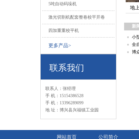
5吨自动码垛机
地
激光切割机配套整卷校平开卷
新
四加重重校平机
小
全
更多产品>
博
联系我们
联系人：张经理
手 机：15154386528
手 机：13396289099
地 址：博兴县兴福镇工业园
网站首页
公司简介