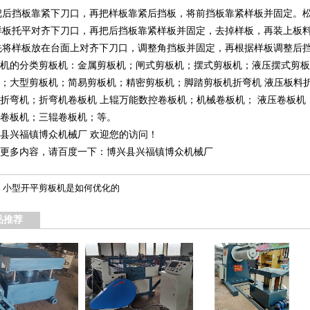
)把后挡板靠紧下刀口，再把样板靠紧后挡板，将前挡板靠紧样板并固定。
)样板托平对齐下刀口，再把后挡板靠紧样板并固定，去掉样板，再装上板
)先将样板放在台面上对齐下刀口，调整角挡板并固定，再根据样板调整后
机的分类剪板机：金属剪板机；闸式剪板机；摆式剪板机；液压摆式剪板
；大型剪板机；简易剪板机；精密剪板机；脚踏剪板机折弯机 液压板料
折弯机；折弯机卷板机 上辊万能数控卷板机；机械卷板机； 液压卷板
卷板机；三辊卷板机；等。
县兴福镇博众机械厂 欢迎您的访问！
更多内容，请百度一下：博兴县兴福镇博众机械厂
：
小型开平剪板机是如何优化的
品推荐