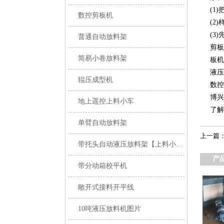
(1
数控剪板机
(2
(3
普通自动放料架
剪板
简易小卷放料架
板机
液压
辊压成型机
数控
博兴
地上遥控上料小车
了解
单臂自动放料架
上一篇
带托头自动液压放料架【上料小车在地上】
产
带分动箱校平机
敞开式接料开平线
10吨液压放料机图片